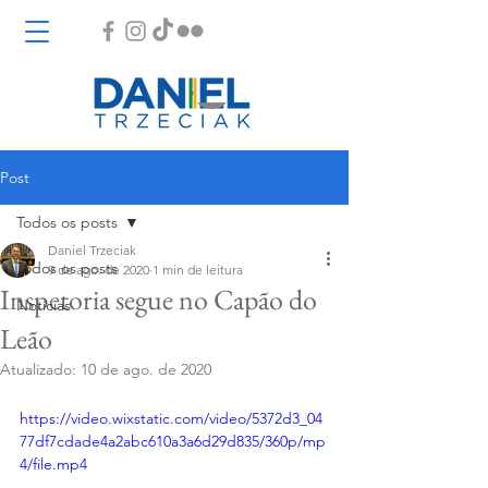
Post
Todos os posts
Daniel Trzeciak
Todos os posts
9 de ago. de 2020
1 min de leitura
Inspetoria segue no Capão do
Notícias
Leão
Atualizado:
10 de ago. de 2020
https://video.wixstatic.com/video/5372d3_04
77df7cdade4a2abc610a3a6d29d835/360p/mp
4/file.mp4