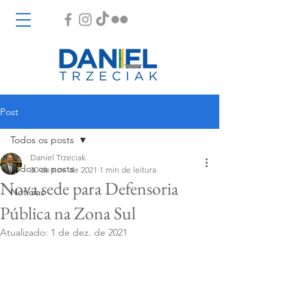
Post
Todos os posts
Daniel Trzeciak
Todos os posts
30 de nov. de 2021
1 min de leitura
Nova sede para Defensoria
Notícias
Pública na Zona Sul
Atualizado:
1 de dez. de 2021