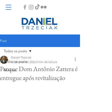
Post
Todos os posts
Daniel Trzeciak
Todos os posts
13 de mai. de 2023
2 min de leitura
Parque Dom Antônio Zattera é
Notícias
entregue após revitalização