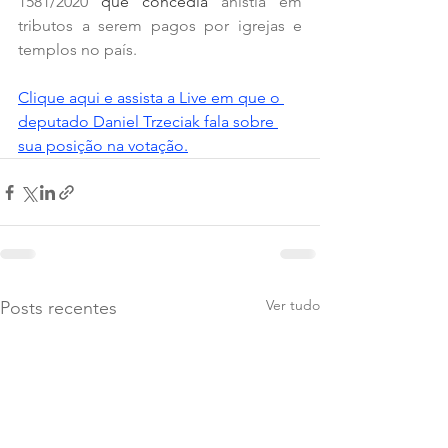
1581/2020
 que concedia
anistia em 
tributos a serem pagos por igrejas e 
templos no país.
Clique aqui e assista a Live em que o 
deputado Daniel Trzeciak fala sobre 
sua posição na votação.
Ver tudo
Posts recentes