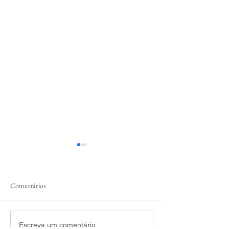
Comentários
Deputado Daniel Trzeciak
Deputado Daniel T
Escreva um comentário