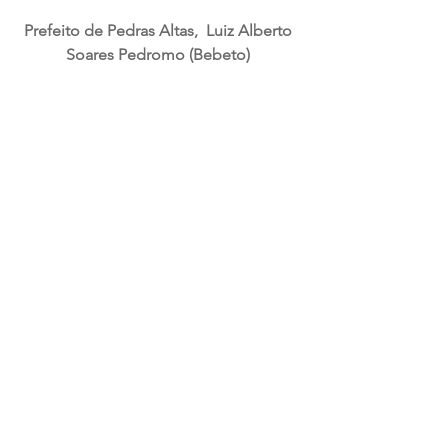
Prefeito de Pedras Altas,  Luiz Alberto 
Soares Pedromo (Bebeto) 
***
Deixe suas sugestões para o mandado 
em nossas redes sociais:  
Facebook
Instagram
Twitter
Mande uma mensagem para nosso 
WhatsApp: (53) 99945-9045