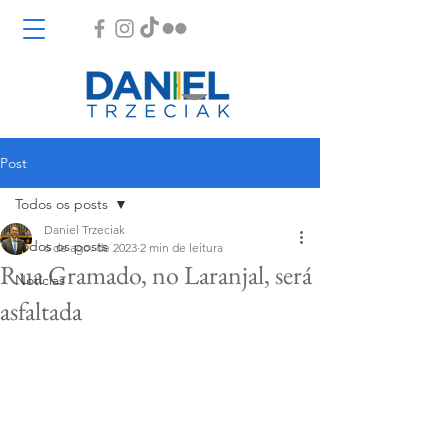
Post
Todos os posts
Daniel Trzeciak
Todos os posts
6 de ago. de 2023
2 min de leitura
Rua Gramado, no Laranjal, será
Notícias
asfaltada