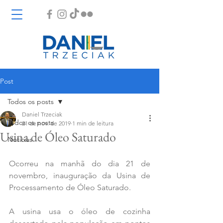
Post
Todos os posts
Daniel Trzeciak
Todos os posts
21 de nov. de 2019
1 min de leitura
Usina de Óleo Saturado
Notícias
Ocorreu na manhã do dia 21 de 
novembro, inauguração da Usina de 
Processamento de Óleo Saturado.
A usina usa o óleo de cozinha 