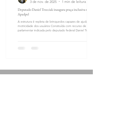
3 de nov. de 2025
1 min de leitura
Deputado Daniel Trzeciak inaugura praça inclusiva na
Apadpel
A estrutura é repleta de brinquedos capazes de ajudar na
motricidade dos usuários Construída com recurso de emenda
parlamentar indicada pelo deputado federal Daniel Trzeciak,
uma praça sustentável e inclusiva foi inaugurada nesta sexta-
feira, 31 de outubro, na sede da Associação de Pais de
Pessoas com Síndrome de Down de Pelotas (Apadpel). Ao
todo, foram destinados — pelo edital do projeto
Transformação — R$ 180 mil para a concretização da obra. O
deputado Daniel salientou
Facebook
Instagram
Tiktok
Entre no nosso grupo de transmissão
TIME DANIEL TRZECIAK