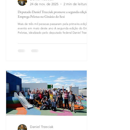
24 de nov. de 2025
2 min de leitura
Deputado Daniel Trzeciak promove a segunda edição do
Emprega Pelotas no Ginásio do Sesi
Mais de três mil pessoas passaram pela primeira edição do
evento em maio deste ano A segunda edição do Emprega
Pelotas, idealizado pelo deputado federal Daniel Trzeciak,
ocorre neste sábado, 29 de novembro, das 9h às 14h, no
Ginásio do Sesi, em Pelotas. Como ocorreu em maio na
primeira edição, mais de 400 vagas serão oferecidas em
diversos setores, de vendedor a operador de caixa, por
exemplo. Cerca de três mil pessoas devem participar do
evento. Mais de 45 empresas confirma
Daniel Trzeciak