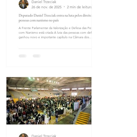
Daniel Trzeciak
26 de nov. de 2025
2 min de leitura
Deputado Daniel Trzeciak entra na luta pelos direitos das
pessoas com nanismo no país
A Frente Parlamentar da Valorização e Defesa das Pessoas
com Nanismo está criada A luta das pessoas com deficiência
ganhou novo e importante capítulo na Câmara dos
Deputados com a criação e instalação da Frente Parlamentar
Mista da Valorização e Defesa das Pessoas com Nanismo. O
envolvimento dos deputados, lado a lado com as
associações, é a garantia de que os desafios diários, como
acesso a medicamentos pelo SUS e o fim de barreiras sociais
e até mesmo arquitetônicas, serão
Daniel Trzeciak