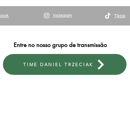
Instagram
book
Tiktok
Entre no nosso grupo de transmissão
TIME DANIEL TRZECIAK
ESCRITÓRIO PORTO ALEGRE
ESCR
Avenida Ipiranga, 40 | sala 1007 | Praia de Belas
Rua 
CEP: 900160-090 | Porto Alegre/RS
CEP: 
924
Fone: