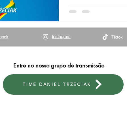
Instagram
book
Tiktok
Entre no nosso grupo de transmissão
TIME DANIEL TRZECIAK
ESCRITÓRIO PORTO ALEGRE
ESCR
Avenida Ipiranga, 40 | sala 1007 | Praia de Belas
Rua 
CEP: 900160-090 | Porto Alegre/RS
CEP: 