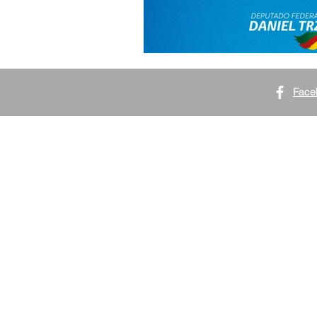
Face
GABINETE BRASÍLIA
Anexo IV Gabinete 924
CEP: 70.160-900 | Brasília/DF