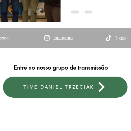
Instagram
book
Tiktok
Entre no nosso grupo de transmissão
TIME DANIEL TRZECIAK
ESCRITÓRIO PORTO ALEGRE
ESCR
Avenida Ipiranga, 40 | sala 1007 | Praia de Belas
Rua 
CEP: 900160-090 | Porto Alegre/RS
CEP: 