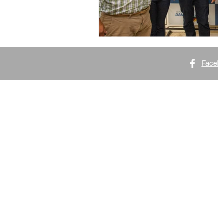
Face
GABINETE BRASÍLIA
Anexo IV Gabinete 924
CEP: 70.160-900 | Brasília/DF