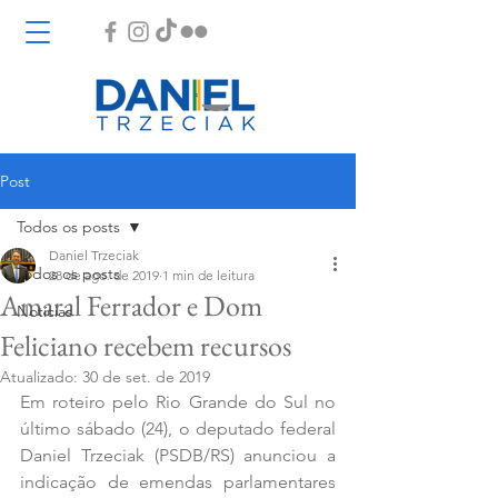
Post
Todos os posts
Daniel Trzeciak
Todos os posts
28 de ago. de 2019
1 min de leitura
Amaral Ferrador e Dom
Notícias
Feliciano recebem recursos
Atualizado:
30 de set. de 2019
Em roteiro pelo Rio Grande do Sul no 
último sábado (24), o deputado federal 
Daniel Trzeciak (PSDB/RS) anunciou a 
indicação de emendas parlamentares 