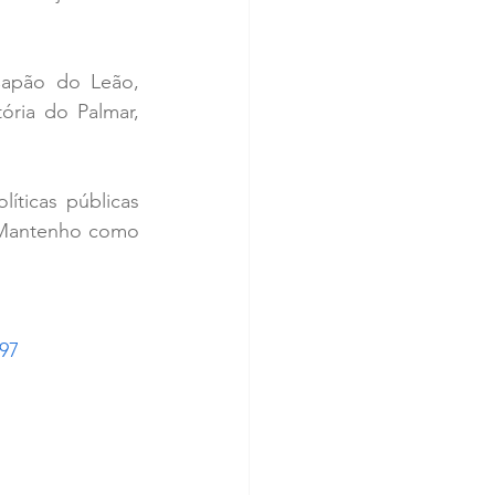
Capão do Leão, 
ria do Palmar, 
ticas públicas 
“Mantenho como 
497