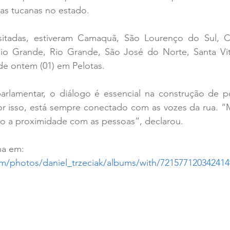
nças tucanas no estado.
isitadas, estiveram Camaquã, São Lourenço do Sul, 
roio Grande, Rio Grande, São José do Norte, Santa Vitó
 de ontem (01) em Pelotas. 
lamentar, o diálogo é essencial na construção de polí
or isso, está sempre conectado com as vozes da rua. 
o a proximidade com as pessoas”, declarou.
na em:  
com/photos/daniel_trzeciak/albums/with/72157712034241