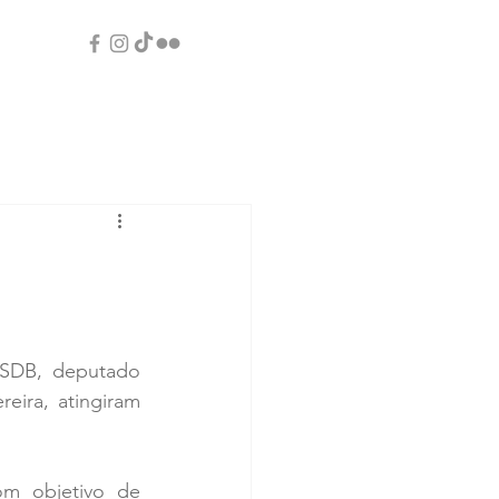
PSDB, deputado 
ira, atingiram 
om objetivo de 