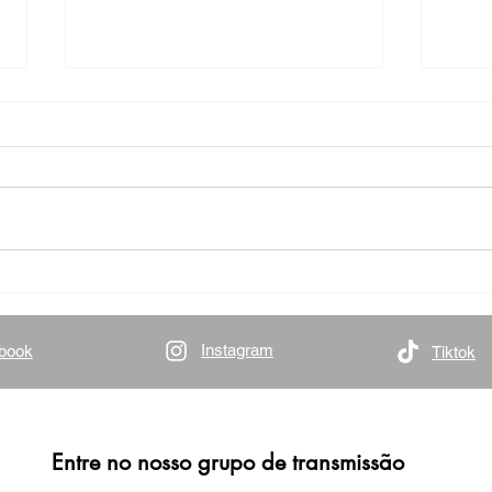
Deputado Daniel Trzeciak
Deput
promove a segunda edição do
inaug
Emprega Pelotas no Ginásio do
Apad
Instagram
book
Tiktok
Sesi
Entre no nosso grupo de transmissão