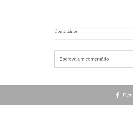
Comentários
Escreva um comentário
Deputado Daniel Trzeciak entra
na luta pelos direitos das pessoas
com nanismo no país
Face