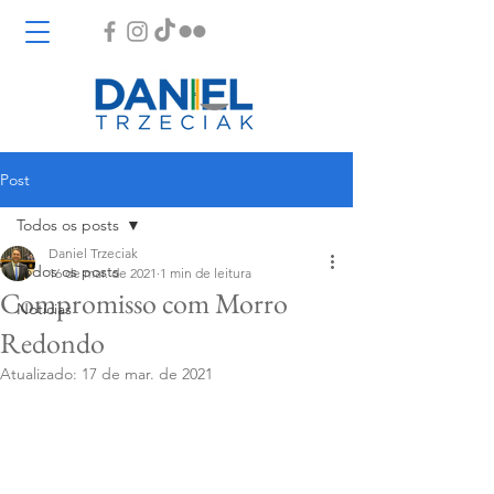
Post
Todos os posts
Daniel Trzeciak
Todos os posts
16 de mar. de 2021
1 min de leitura
Compromisso com Morro
Notícias
Redondo
Atualizado:
17 de mar. de 2021