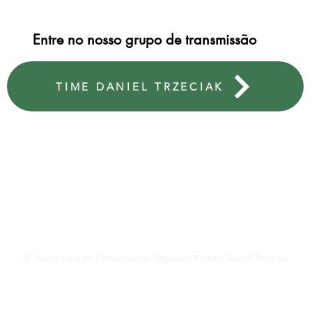
Entre no nosso grupo de transmissão
TIME DANIEL TRZECIAK
ESCRITÓRIO PORTO ALEGRE
ESCR
Avenida Ipiranga, 40 | sala 1007 | Praia de Belas
Rua 
CEP: 900160-090 | Porto Alegre/RS
CEP: 
924
Fone:
© Assessoria de Comunicação Deputado Federal Daniel Trzeciak