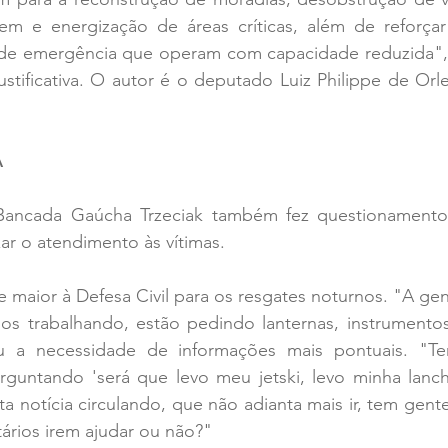
m e energização de áreas críticas, além de reforçar
s de emergência que operam com capacidade reduzida", 
stificativa. O autor é o deputado Luiz Philippe de Orl
A
ancada Gaúcha Trzeciak também fez questionamentos
zar o atendimento às vítimas.
 maior à Defesa Civil para os resgates noturnos. "A ge
ios trabalhando, estão pedindo lanternas, instrumentos
u a necessidade de informações mais pontuais. "Te
guntando 'será que levo meu jetski, levo minha lanch
a notícia circulando, que não adianta mais ir, tem gente
tários irem ajudar ou não?"