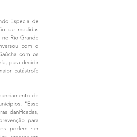
do Especial de 
ão de medidas 
 no Rio Grande 
nversou com o 
Gaúcha com os 
a, para decidir 
ior catástrofe 
nanciamento de 
icípios. "Esse 
as danificadas, 
prevenção para 
rsos podem ser 
as, reparos em 