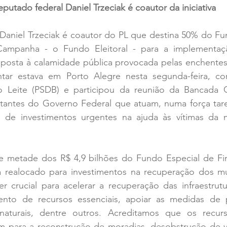
putado federal Daniel Trzeciak é coautor da iniciativa
Daniel Trzeciak é coautor do PL que destina 50% do Fun
Campanha - o Fundo Eleitoral - para a implementaç
posta à calamidade pública provocada pelas enchentes
tar estava em Porto Alegre nesta segunda-feira, co
 Leite (PSDB) e participou da reunião da Bancada 
ntantes do Governo Federal que atuam, numa força taref
de investimentos urgentes na ajuda às vítimas da ma
e metade dos R$ 4,9 bilhões do Fundo Especial de Fi
realocado para investimentos na recuperação dos mun
 crucial para acelerar a recuperação das infraestrutur
mento de recursos essenciais, apoiar as medidas de 
s naturais, dentre outros. Acreditamos que os recu
 para a reconstrução de moradias, desobstrução de vi