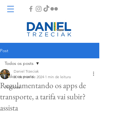
Post
Todos os posts
Daniel Trzeciak
Todos os posts
20 de mar. de 2024
1 min de leitura
Regulamentando os apps de
Notícias
transporte, a tarifa vai subir?
assista