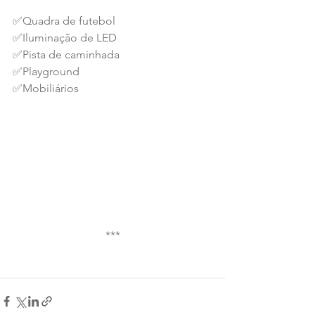
✅️Quadra de futebol
✅️Iluminação de LED
✅️Pista de caminhada
✅️Playground
✅️Mobiliários
***