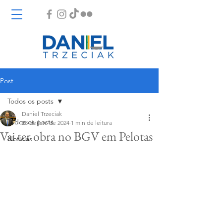
Post
Todos os posts
Daniel Trzeciak
Todos os posts
28 de jun. de 2024
1 min de leitura
Vai ter obra no BGV em Pelotas
Notícias