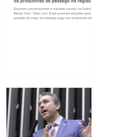
os produtores de pêssego na região
Encontro com produtores e indústria ocorreu na Colônia
Maciel. Foto: Tales Leal. Duas possíveis soluções para a
questão do preço do pêssego pago aos produtores da
região foram solicitadas pelo deputado Daniel Trzeciak ao
Ministério da Agricultura e Pecuária: a compra de 15
milhões de latas pela Companhia Nacional de
Abastecimento (Conab) ou trancar por 60 dias a entrada do
pêssego em lata da Argentina. A solicitação ocorreu
durante reunião nesta segunda-feira, 27 de outubro,