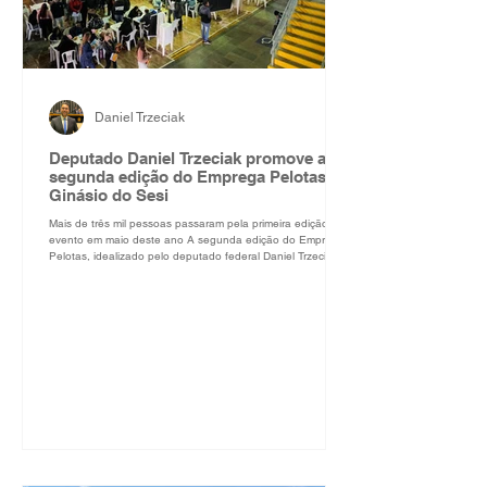
Daniel Trzeciak
Deputado Daniel Trzeciak promove a
segunda edição do Emprega Pelotas no
Ginásio do Sesi
Mais de três mil pessoas passaram pela primeira edição do
evento em maio deste ano A segunda edição do Emprega
Pelotas, idealizado pelo deputado federal Daniel Trzeciak,
ocorre neste sábado, 29 de novembro, das 9h às 14h, no
Ginásio do Sesi, em Pelotas. Como ocorreu em maio na
primeira edição, mais de 400 vagas serão oferecidas em
diversos setores, de vendedor a operador de caixa, por
exemplo. Cerca de três mil pessoas devem participar do
evento. Mais de 45 empresas confirma