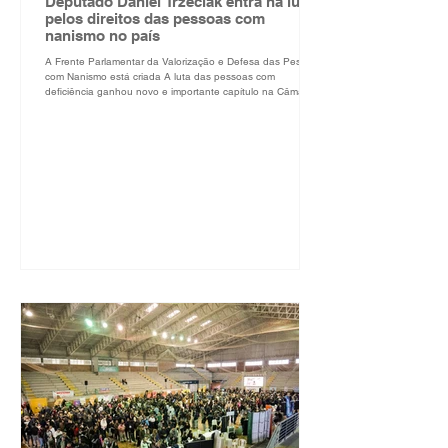
Deputado Daniel Trzeciak entra na luta
pelos direitos das pessoas com
nanismo no país
A Frente Parlamentar da Valorização e Defesa das Pessoas
com Nanismo está criada A luta das pessoas com
deficiência ganhou novo e importante capítulo na Câmara
dos Deputados com a criação e instalação da Frente
Parlamentar Mista da Valorização e Defesa das Pessoas
com Nanismo. O envolvimento dos deputados, lado a lado
com as associações, é a garantia de que os desafios
diários, como acesso a medicamentos pelo SUS e o fim de
barreiras sociais e até mesmo arquitetônicas, serão