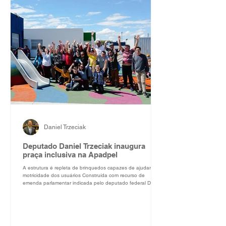
Daniel Trzeciak
Deputado Daniel Trzeciak inaugura
praça inclusiva na Apadpel
A estrutura é repleta de brinquedos capazes de ajudar na
motricidade dos usuários Construída com recurso de
emenda parlamentar indicada pelo deputado federal Daniel
Trzeciak, uma praça sustentável e inclusiva foi inaugurada
nesta sexta-feira, 31 de outubro, na sede da Associação
de Pais de Pessoas com Síndrome de Down de Pelotas
(Apadpel). Ao todo, foram destinados — pelo edital do
projeto Transformação — R$ 180 mil para a concretização