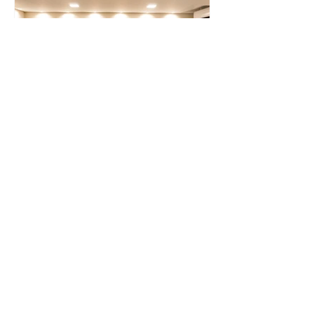
Daniel Trzeciak
Pelotas ganhará um Banco de Leite
Humano
Recursos de R$ 2,5 milhões destinados pelo deputado
Daniel Trzeciak (PSDB) possibilitarão vários avanços à
saúde pública na cidade...